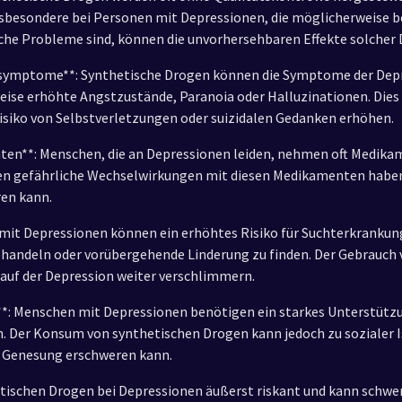
esondere bei Personen mit Depressionen, die möglicherweise ber
 Probleme sind, können die unvorhersehbaren Effekte solcher D
ssymptome**: Synthetische Drogen können die Symptome der Depr
ise erhöhte Angstzustände, Paranoia oder Halluzinationen. Dies 
isiko von Selbstverletzungen oder suizidalen Gedanken erhöhen.
en**: Menschen, die an Depressionen leiden, nehmen oft Medika
en gefährliche Wechselwirkungen mit diesen Medikamenten habe
en kann.
 mit Depressionen können ein erhöhtes Risiko für Suchterkrankun
ehandeln oder vorübergehende Linderung zu finden. Der Gebrauch
lauf der Depression weiter verschlimmern.
*: Menschen mit Depressionen benötigen ein starkes Unterstütz
 Der Konsum von synthetischen Drogen kann jedoch zu sozialer I
e Genesung erschweren kann.
tischen Drogen bei Depressionen äußerst riskant und kann schwer