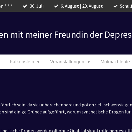
n * * *
30. Juli
6. August | 20. August
Schulf
en mit meiner Freundin der Depres
Falkenstein
Veranstaltungen
Mutmachleute
ährlich sein, da sie unberechenbare und potenziell schwerwiegen
n sind einige Gründe aufgeführt, warum synthetische Drogen fü
thetische Drogen werden oft ohne Qualitätskontrolle hergestellt