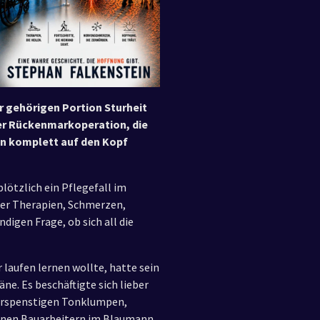
er gehörigen Portion Sturheit
ner Rückenmarkoperation, die
en komplett auf den Kopf
lötzlich ein Pflegefall im
ller Therapien, Schmerzen,
digen Frage, ob sich all die
laufen lernen wollte, hatte sein
e. Es beschäftigte sich lieber
erspenstigen Tonklumpen,
inen Bauarbeitern im Blaumann,