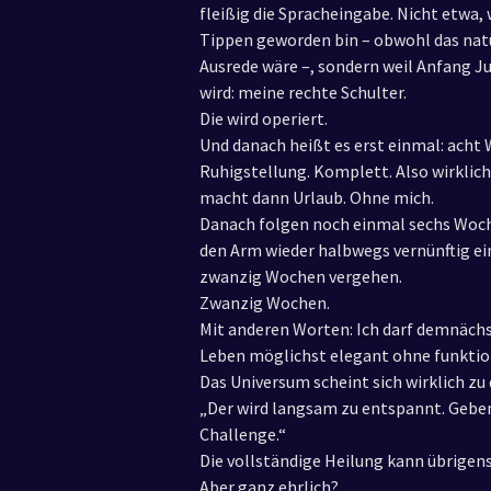
fleißig die Spracheingabe. Nicht etwa, 
Tippen geworden bin – obwohl das nat
Ausrede wäre –, sondern weil Anfang Ju
wird: meine rechte Schulter.
Die wird operiert.
Und danach heißt es erst einmal: ach
Ruhigstellung. Komplett. Also wirklic
macht dann Urlaub. Ohne mich.
Danach folgen noch einmal sechs Woch
den Arm wieder halbwegs vernünftig ei
zwanzig Wochen vergehen.
Zwanzig Wochen.
Mit anderen Worten: Ich darf demnächs
Leben möglichst elegant ohne funktio
Das Universum scheint sich wirklich zu
„Der wird langsam zu entspannt. Gebe
Challenge.“
Die vollständige Heilung kann übrigens
Aber ganz ehrlich?