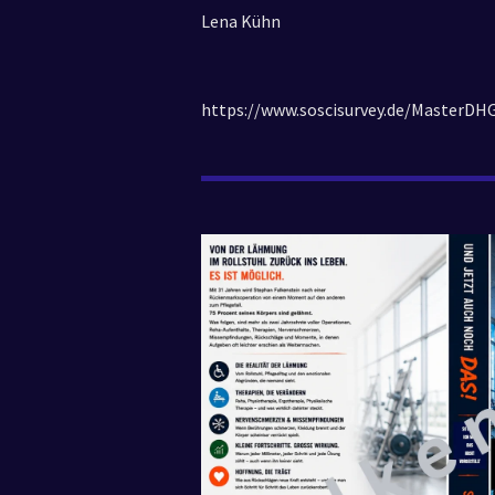
Lena Kühn
https://www.soscisurvey.de/MasterDH