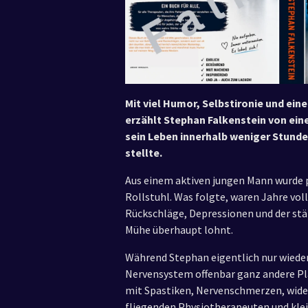
Mit viel Humor, Selbstironie und ein
erzählt Stephan Falkenstein von ei
sein Leben innerhalb weniger Stund
stellte.
Aus einem aktiven jungen Mann wurde p
Rollstuhl. Was folgte, waren Jahre vo
Rückschläge, Depressionen und der stän
Mühe überhaupt lohnt.
Während Stephan eigentlich nur wieder 
Nervensystem offenbar ganz andere Plän
mit Spastiken, Nervenschmerzen, wid
fliegenden Physiotherapeuten und kle