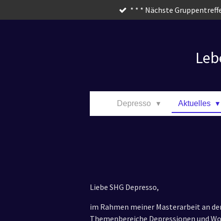
* * * Nächste Gruppentreffe
Zum
Hauptinhalt
springen
Leb
Depresso
Aktuelles
Liebe SHG Depresso,
im Rahmen meiner Masterarbeit an der 
Themenbereiche Depressionen und Woh